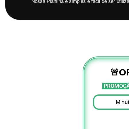
Nossa Planilha é simples e fácil de ser utiliz
🚨O
PROMOÇÃ
Minu