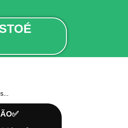
ISTOÉ
...
ÇÃO✅