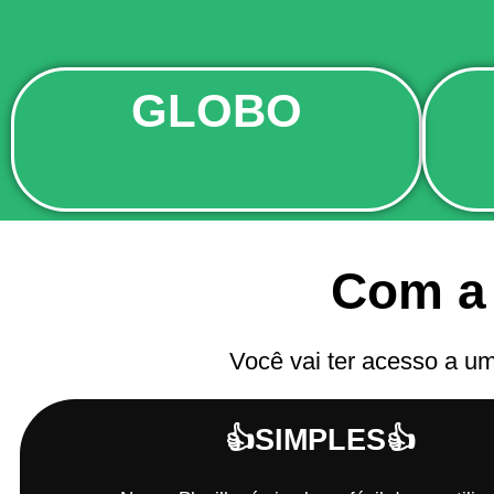
GLOBO
Com a
Você vai ter acesso a u
👍SIMPLES👍