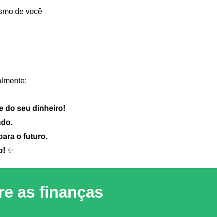
smo de você
nalmente:
e do seu dinheiro!
ndo.
️‍
ara o futuro.
o!
✨
re as finanças