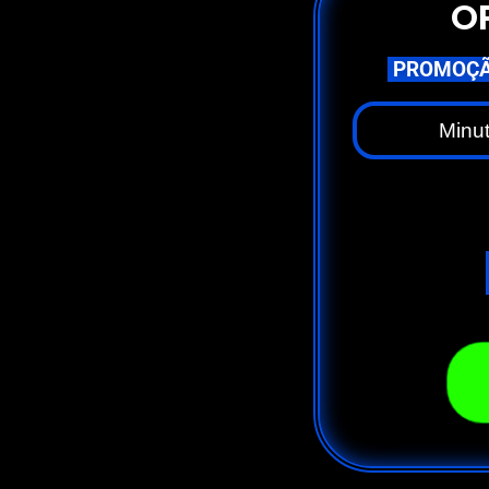
O
PROMOÇÃ
Minu