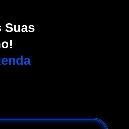
s Suas
o!
Renda